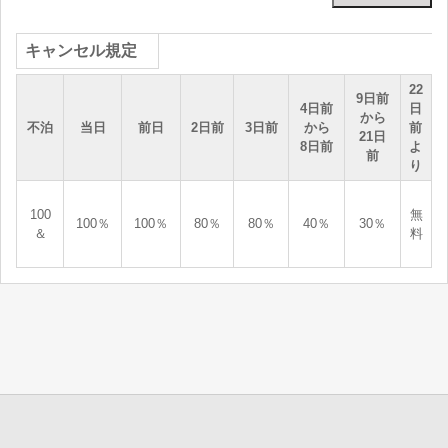
キャンセル規定
22
9日前
4日前
日
から
不泊
当日
前日
2日前
3日前
から
前
21日
8日前
よ
前
り
100
無
100％
100％
80％
80％
40％
30％
＆
料